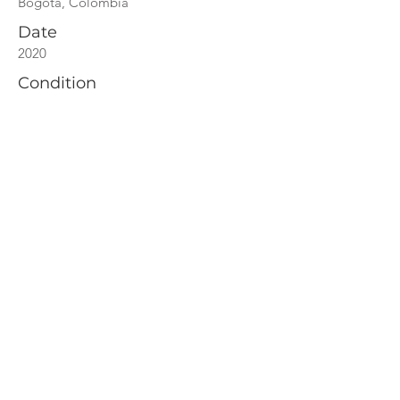
Bogotá, Colombia
Date
2020
Condition
Anteproyecto
Scope
Diseño Concurso
Typology
Retail
​Area
40 mts2
Photos
N/A
External Team
N/A