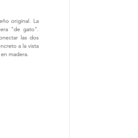
o original. La 
era "de gato". 
nectar las dos 
reto a la vista 
s en madera.