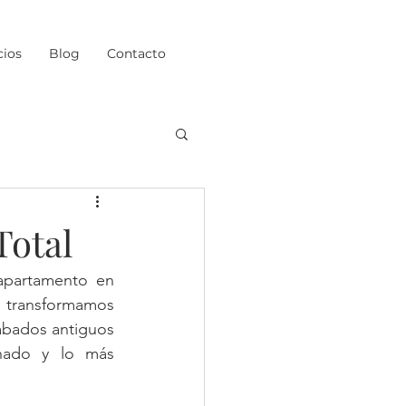
cios
Blog
Contacto
Total
apartamento en 
 transformamos 
abados antiguos 
nado y lo más 