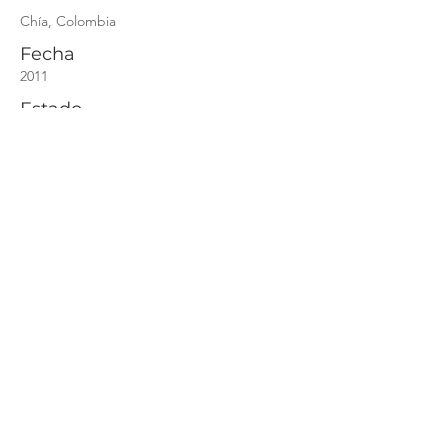
Chía, Colombia
Fecha
2011
Estado
Construido
Alcance
Diseño y construcción
Tipología
Vivienda unifamiliar
​Área
300 mts2
Fotos
Carlos Henao
Equipo Externo
N/A