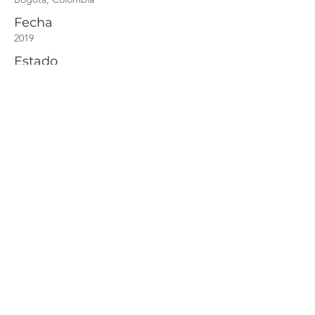
Fecha
2019
Estado
Construido
Alcance
Diseño arquitectónico y diseños técnicos
Tipología
Oficinas y laboratorio técnico
​Área
871 mts2
Fotos
Simon Bosch
Equipo Externo
N/A
Horacio Perry Lince