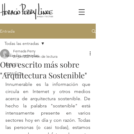
Entrada
Todas las entradas
Fernada Perry
Todas las entradas
29 jun 2021
2 min de lectura
Otro escrito más sobre
INGLES
"Arquitectura Sostenible"
ESPAÑOL
Innumerable es la información que 
circula en Internet y otros medios 
acerca de arquitectura sostenible. De 
hecho la palabra "sostenible" está 
intensamente presente en varios 
sectores hoy en día y con razón. Todas 
las personas (o casi todas), estamos 